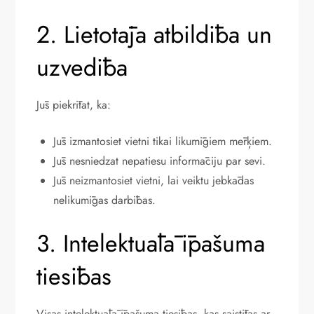
2. Lietotāja atbildība un
uzvedība
Jūs piekrītat, ka:
Jūs izmantosiet vietni tikai likumīgiem mērķiem.
Jūs nesniedzat nepatiesu informāciju par sevi.
Jūs neizmantosiet vietni, lai veiktu jebkādas
nelikumīgas darbības.
3. Intelektuālā īpašuma
tiesības
Visas intelektuālā īpašuma tiesības, kas saistītas ar