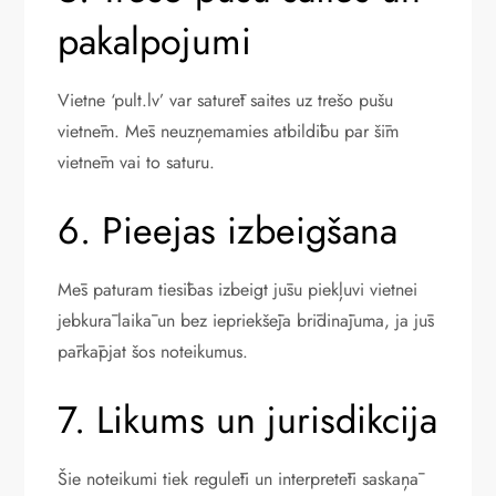
pakalpojumi
Vietne ‘pult.lv’ var saturēt saites uz trešo pušu
vietnēm. Mēs neuzņemamies atbildību par šīm
vietnēm vai to saturu.
6. Pieejas izbeigšana
Mēs paturam tiesības izbeigt jūsu piekļuvi vietnei
jebkurā laikā un bez iepriekšēja brīdinājuma, ja jūs
pārkāpjat šos noteikumus.
7. Likums un jurisdikcija
Šie noteikumi tiek regulēti un interpretēti saskaņā