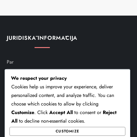
JURIDISKĀ INFORMĀCIJA
Par
Kontakti
We respect your privacy
Cookies help us improve your experience, deliver
Privātuma Politika
personalized content, and analyze traffic. You can
Sīkdatnes Un Izsekošana
choose which cookies to allow by clicking
Customize
. Click
Accept All
to consent or
Reject
Noteikumi Un Nosacījumi
All
to decline non-essential cookies.
CUSTOMIZE