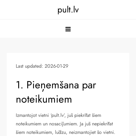
Skip
pult.lv
to
content
Last updated: 2026-01-29
1. Pieņemšana par
noteikumiem
Izmantojot vietni ‘pult.lv’, jūs piekrītat šiem
noteikumiem un nosacījumiem. Ja jūs nepiekrītat
šiem noteikumiem, lūdzu, neizmantojiet šo vietni.