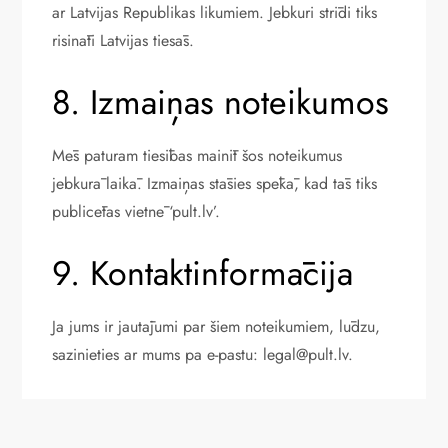
ar Latvijas Republikas likumiem. Jebkuri strīdi tiks
risināti Latvijas tiesās.
8. Izmaiņas noteikumos
Mēs paturam tiesības mainīt šos noteikumus
jebkurā laikā. Izmaiņas stāsies spēkā, kad tās tiks
publicētas vietnē ‘pult.lv’.
9. Kontaktinformācija
Ja jums ir jautājumi par šiem noteikumiem, lūdzu,
sazinieties ar mums pa e-pastu:
legal@pult.lv
.